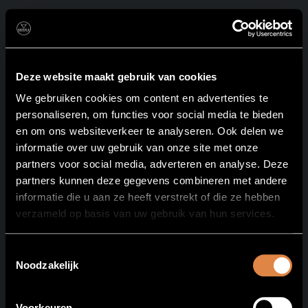
Barraca
CATEGORIE:
ONGECATEGORISEERD
Deze website maakt gebruik van cookies
We gebruiken cookies om content en advertenties te
Hello world!
personaliseren, om functies voor social media te bieden
en om ons websiteverkeer te analyseren. Ook delen we
informatie over uw gebruik van onze site met onze
Welcome to WordPress. This is your first post. Edit or
partners voor social media, adverteren en analyse. Deze
delete it, then start writing!
partners kunnen deze gegevens combineren met andere
informatie die u aan ze heeft verstrekt of die ze hebben
All rights reserved
verzameld op basis van uw gebruik van hun services.
Toestemmingsselectie
Noodzakelijk
Voorkeuren