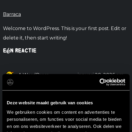
Barraca
Welcome to WordPress. This is your first post. Edit or
delete it, then start writing!
Eén reactie
A WordPress
januari 20, 2026 om
Commenter
8:19 am
schreef:
Hi, this is a comment.
Deze website maakt gebruik van cookies
To get started with moderating, editing, and deleting
We gebruiken cookies om content en advertenties te
comments, please visit the Comments screen in the
personaliseren, om functies voor social media te bieden
en om ons websiteverkeer te analyseren. Ook delen we
dashboard.