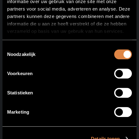
informatie over uw gebruik van onze site met onze
Gravatar
Commenter avatars come from
.
partners voor social media, adverteren en analyse. Deze
Beantwoorden
partners kunnen deze gegevens combineren met andere
informatie die u aan ze heeft verstrekt of die ze hebben
verzameld op basis van uw gebruik van hun services.
Geef een reactie
Toestemmingsselectie
Je e-mailadres wordt niet gepubliceerd.
Vereiste
Noodzakelijk
velden zijn gemarkeerd met
*
Voorkeuren
Reactie
*
Statistieken
Marketing
Details tonen