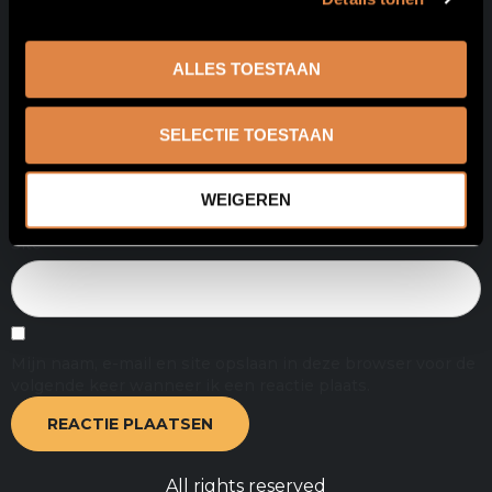
Naam
*
ALLES TOESTAAN
SELECTIE TOESTAAN
E-mail
*
WEIGEREN
Site
Mijn naam, e-mail en site opslaan in deze browser voor de
volgende keer wanneer ik een reactie plaats.
All rights reserved