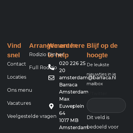
Vind
Arrangementen
We are here
Blijf op de
snel
to help
hoogte
Rodizio Dinner
020 226 25
Contact
De leukste
Full Rodizio
20
nieuwtjes in je
Locaties
amsterdam@barraca.nl
mailbox
Barraca
Ons menu
Amsterdam
X/Twitter
Max
Vacatures
Euweplein
64
Veelgestelde vragen
Dit veld is
1017 MB
bedoeld voor
Amsterdam