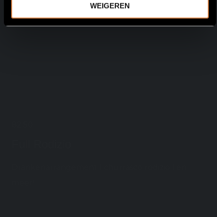
WEIGEREN
82.50
Full Rodizio
Drankenarrangement I churrasco rodizio I en
meer!