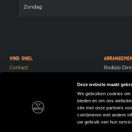
Zondag
Vind snel
Arrangeme
Contact
Rodizio Din
Locaties
Full Rodizio
Deze website maakt gebru
Ons menu
We gebruiken cookies om c
bieden en om ons websitev
Vacatures
site met onze partners vo
combineren met andere inf
Veelgestelde vragen
uw gebruik van hun servic