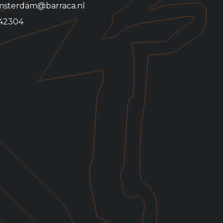
amsterdam@barraca.nl
342304