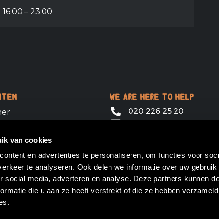
16:00 – 23:00
nten
We are here to help
020 226 25 20
ner
amsterdam@barraca.n
Barraca Amsterdam
ik van cookies
Max Euweplein 64
ontent en advertenties te personaliseren, om functies voor soci
1017 MB Amsterdam
erkeer te analyseren. Ook delen we informatie over uw gebruik
or social media, adverteren en analyse. Deze partners kunnen 
ormatie die u aan ze heeft verstrekt of die ze hebben verzameld
es.