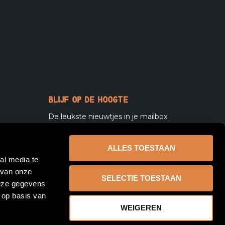
Blijf op de hoogte
De leukste nieuwtjes in je mailbox
l
E-
mailadres
ALLES TOESTAAN
al media te
 van onze
SELECTIE TOESTAAN
deze gegevens
Volg ons
 op basis van
WEIGEREN