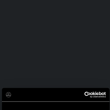
Full Rodizio
Drankenarrangement I churrasco rodizio I en
meer!