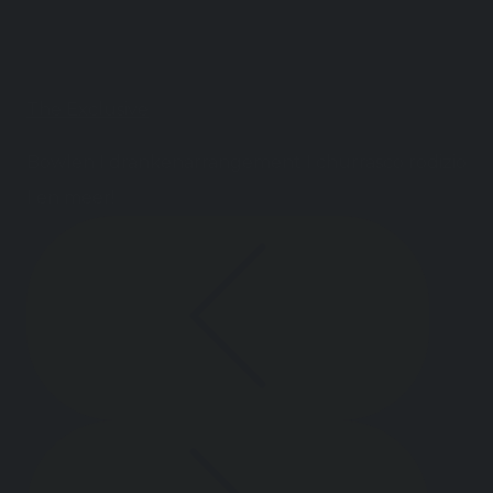
The Exclusive
Bowlen I drankenarrangement I churrasco rodizio
I en meer!