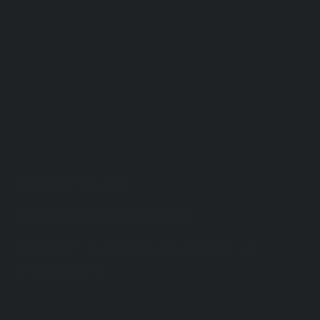
25 september 2026
Brazilian Friday Live september
Beleef een onvergetelijke avond met live
entertainment!