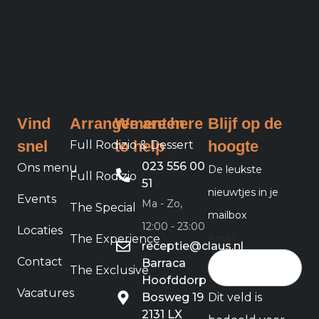
Vind
Arrangementen
We are here
Blijf op de
snel
to help
hoogte
Full Rodizio & Dessert
023 556 00
Ons menu
De leukste
Full Rodizio
51
nieuwtjes in je
Events
Ma - Zo,
The Special
mailbox
12:00 - 23:00
Locaties
Email
The Experience
receptie@claus.nl
Contact
Barraca
The Exclusive
Hoofddorp
Vacatures
Bosweg 19
Dit veld is
2131 LX