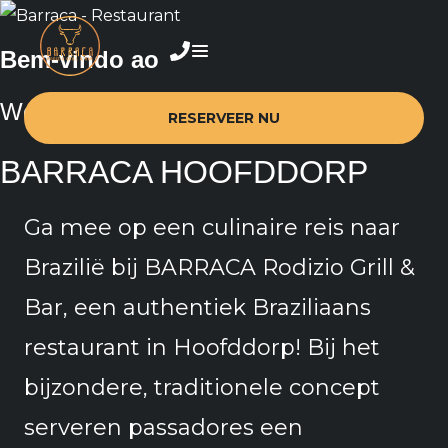
Bem-vindo ao
Welkom bij Barraca Hoofddorp
RESERVEER NU
BARRACA HOOFDDORP
Ga mee op een culinaire reis naar
Brazilië bij BARRACA Rodizio Grill &
Bar, een authentiek Braziliaans
restaurant in Hoofddorp! Bij het
bijzondere, traditionele concept
serveren passadores een