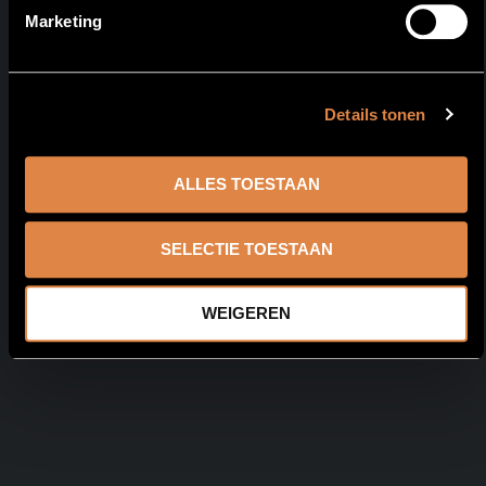
Marketing
1 uur bowlen I bitterballen I churrasco rodizio
Details tonen
ALLES TOESTAAN
SELECTIE TOESTAAN
WEIGEREN