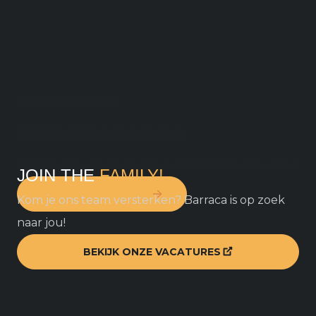
28 augustus 2026
Brazilian Friday Live augustus
Geniet van een sfeervolle avond met live muziek!
JOIN THE
FAMILY!
BEKIJK ALLE EVENTS
Kom je ons team versterken? Barraca is op zoek
naar jou!
BEKIJK ONZE VACATURES