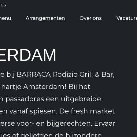
menu
Arrangementen
Over ons
Vacatur
m
ERDAM
ië bij BARRACA Rodizio Grill & Bar,
n hartje Amsterdam! Bij het
en passadores een uitgebreide
en vanaf spiesen. De fresh market
verse voor- en bijgerechten. Ervaar
ies of geliefden de bijzondere